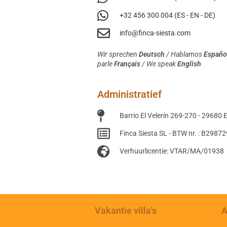
+32 456 300 004 (ES - EN - DE)
info@finca-siesta.com
Wir sprechen
Deutsch
/
Hablamos
Españo
parle
Français
/ We speak
English
Administratief
Barrio El Velerín 269-270 - 29680
Finca Siesta SL - BTW nr. : B2987
Verhuurlicentie: VTAR/MA/01938
Vakantie villa's
A