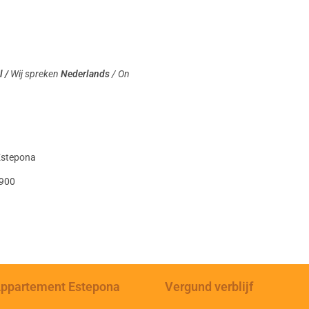
l /
Wij spreken
Nederlands
/ On
 Estepona
2900
ppartement Estepona
Vergund verblijf