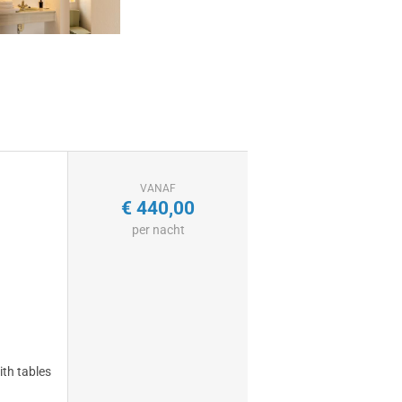
VANAF
€
440,00
per nacht
ith tables