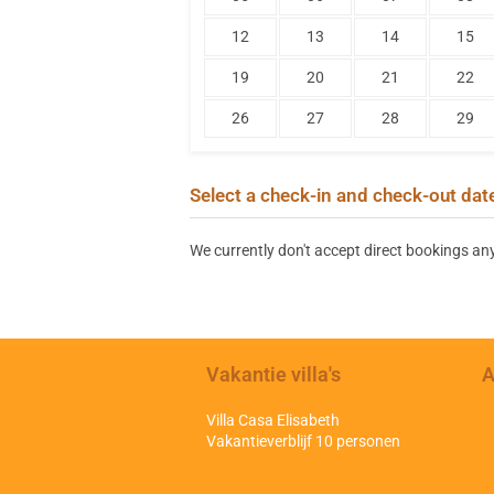
12
13
14
15
19
20
21
22
26
27
28
29
Select a check-in and check-out dat
We currently don't accept direct bookings an
Vakantie villa's
A
Villa Casa Elisabeth
Vakantieverblijf 10 personen