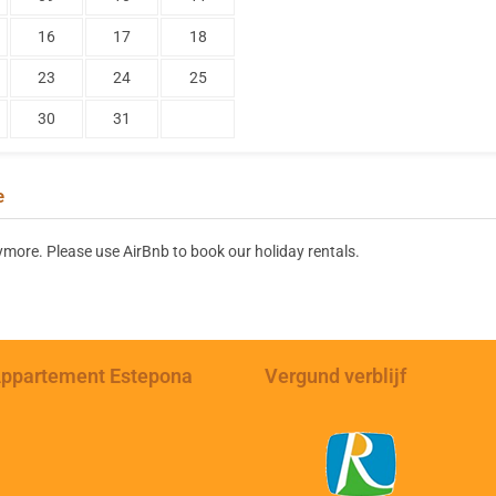
16
17
18
23
24
25
30
31
e
ymore. Please use AirBnb to book our holiday rentals.
ppartement Estepona
Vergund verblijf