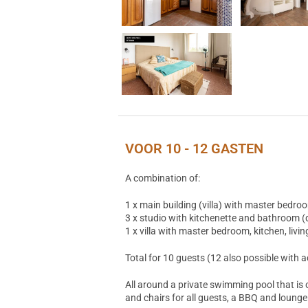
VOOR 10 - 12 GASTEN
A combination of:
1 x main building (villa) with master bedroo
3 x studio with kitchenette and bathroom (
1 x villa with master bedroom, kitchen, livin
Total for 10 guests (12 also possible with 
All around a private swimming pool that is on
and chairs for all guests, a BBQ and lounge 